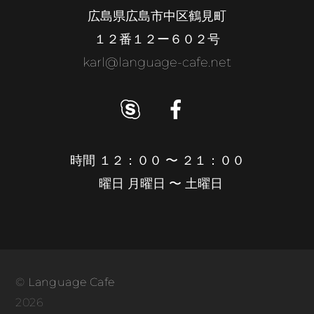
広島県広島市中区鶴見町
Back
１２番１２ー６０２号
To
karl@language-cafe.net
Top
時間 １２：００ 〜 ２１：００
曜日 月曜日 〜 土曜日
©
Language Cafe
2026