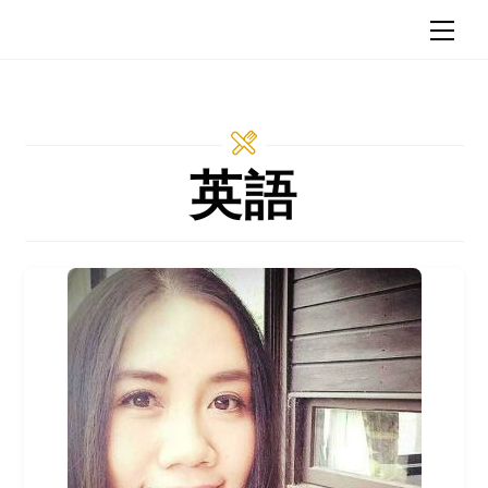
Skip
Me
Language Cafe
to
content
英語